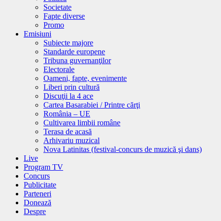
Societate
Fapte diverse
Promo
Emisiuni
Subiecte majore
Standarde europene
Tribuna guvernanţilor
Electorale
Oameni, fapte, evenimente
Liberi prin cultură
Discuţii la 4 ace
Cartea Basarabiei / Printre cărţi
România – UE
Cultivarea limbii române
Terasa de acasă
Arhivariu muzical
Nova Latinitas (festival-concurs de muzică şi dans)
Live
Program TV
Concurs
Publicitate
Parteneri
Donează
Despre