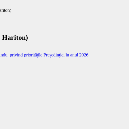
ariton)
a Hariton)
du, privind prioritățile Președinției în anul 2026