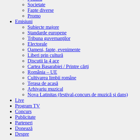
Societate
Fapte diverse
Promo
Emisiuni
Subiecte majore
Standarde europene
Tribuna guvernanţilor
Electorale
Oameni, fapte, evenimente
Liberi prin cultură
Discuţii la 4 ace
Cartea Basarabiei / Printre cărţi
România – UE
Cultivarea limbii române
Terasa de acasă
Arhivariu muzical
Nova Latinitas (festival-concurs de muzică şi dans)
Live
Program TV
Concurs
Publicitate
Parteneri
Donează
Despre