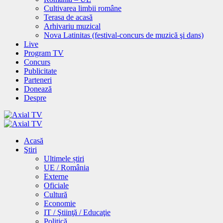
Cultivarea limbii române
Terasa de acasă
Arhivariu muzical
Nova Latinitas (festival-concurs de muzică şi dans)
Live
Program TV
Concurs
Publicitate
Parteneri
Donează
Despre
Acasă
Ştiri
Ultimele știri
UE / România
Externe
Oficiale
Cultură
Economie
IT / Ştiinţă / Educaţie
Politică