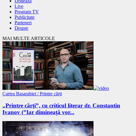
Donează
Live
Program TV
Publicitate
Parteneri
Despre
MAI MULTE ARTICOLE
Cartea Basarabiei / Printre cărţi
„Printre cărţi”, cu criticul literar dr. Constantin
Ivanov (”Iar dimineață vor...