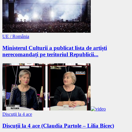
UE / România
Ministerul Culturii a publicat lista de artiști
nerecomandați pe teritoriul Republicii...
Discuţii la 4 ace
Discuții la 4 ace (Claudia Partole – Lilia Bicec)