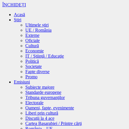
ÎNCHIDEȚI
Acasă
Ştiri
Ultimele știri
UE / România
Externe
Oficiale
Cultură
Economie
IT / Ştiinţă / Educaţie
Politică
Societate
Fapte diverse
Promo
Emisiuni
Subiecte majore
Standarde europene
Tribuna guvernanţilor
Electorale
Oameni, fapte, evenimente
Liberi prin cultură
Discuţii la 4 ace
Cartea Basarabiei / Printre cărţi
România – UE