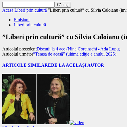
Acasă
Liberi prin cultură
”Liberi prin cultură” cu Silvia Caloianu (invi
Emisiuni
Liberi prin cultură
”Liberi prin cultură” cu Silvia Caloianu (i
Articolul precedent
Discuţii la 4 ace (Nina Corcinschi - Ada Lupu)
Articolul următor
”Terasa de acasă” (ultima ediție a anului 2025)
ARTICOLE SIMILARE
DE LA ACELAȘI AUTOR