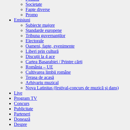
Societate
Fapte diverse
Promo
Emisiuni
Subiecte majore
Standarde europene
Tribuna guvernanţilor
Electorale
Oameni, fapte, evenimente
Liberi prin cultură
Discuţii la 4 ace
Cartea Basarabiei / Printre cărţi
România – UE
Cultivarea limbii române
Terasa de acasă
Arhivariu muzical
Nova Latinitas (festival-concurs de muzică şi dans)
Live
Program TV
Concurs
Publicitate
Parteneri
Donează
Despre