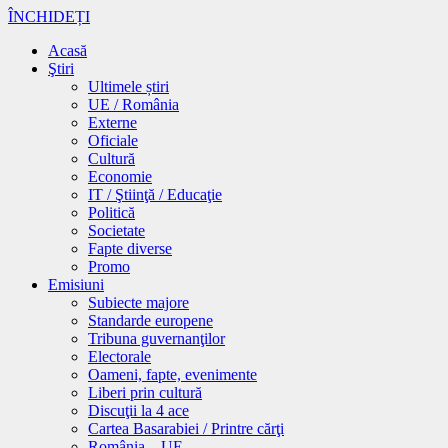
ÎNCHIDEȚI
Acasă
Ştiri
Ultimele știri
UE / România
Externe
Oficiale
Cultură
Economie
IT / Ştiinţă / Educaţie
Politică
Societate
Fapte diverse
Promo
Emisiuni
Subiecte majore
Standarde europene
Tribuna guvernanţilor
Electorale
Oameni, fapte, evenimente
Liberi prin cultură
Discuţii la 4 ace
Cartea Basarabiei / Printre cărţi
România – UE