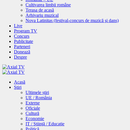
Cultivarea limbii române
Terasa de acasă
Arhivariu muzical
Nova Latinitas (festival-concurs de muzică şi dans)
Live
Program TV
Concurs
Publicitate
Parteneri
Donează
Despre
Acasă
Ştiri
Ultimele știri
UE / România
Externe
Oficiale
Cultură
Economie
IT / Ştiinţă / Educaţie
Politică