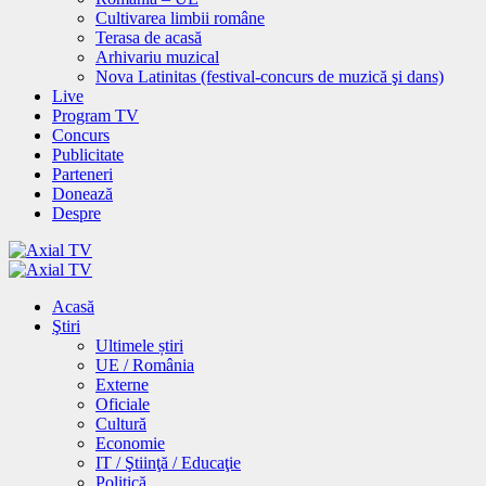
Cultivarea limbii române
Terasa de acasă
Arhivariu muzical
Nova Latinitas (festival-concurs de muzică şi dans)
Live
Program TV
Concurs
Publicitate
Parteneri
Donează
Despre
Acasă
Ştiri
Ultimele știri
UE / România
Externe
Oficiale
Cultură
Economie
IT / Ştiinţă / Educaţie
Politică