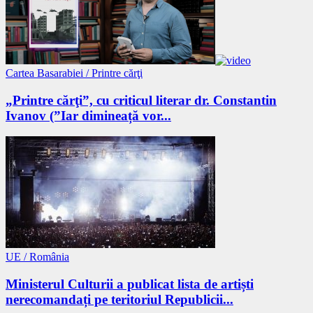
Cartea Basarabiei / Printre cărţi
„Printre cărţi”, cu criticul literar dr. Constantin
Ivanov (”Iar dimineață vor...
UE / România
Ministerul Culturii a publicat lista de artiști
nerecomandați pe teritoriul Republicii...