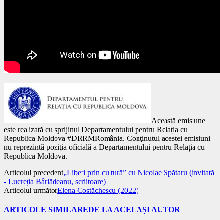
Această emisiune
este realizată cu sprijinul Departamentului pentru Relația cu
Republica Moldova #DRRMRomânia. Conţinutul acestei emisiuni
nu reprezintă poziţia oficială a Departamentului pentru Relația cu
Republica Moldova.
Articolul precedent
„Liberi prin cultură” cu Nicolae Spătaru (invitată
- Lucreţia Bârlădeanu, scriitoare)
Articolul următor
Elena Costăchescu (2022)
ARTICOLE SIMILARE
DE LA ACELAȘI AUTOR