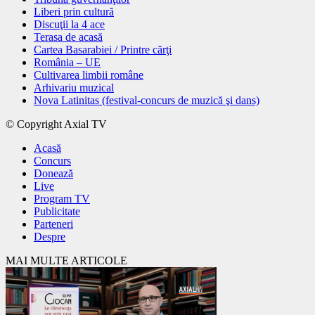
Liberi prin cultură
Discuţii la 4 ace
Terasa de acasă
Cartea Basarabiei / Printre cărţi
România – UE
Cultivarea limbii române
Arhivariu muzical
Nova Latinitas (festival-concurs de muzică şi dans)
© Copyright Axial TV
Acasă
Concurs
Donează
Live
Program TV
Publicitate
Parteneri
Despre
MAI MULTE ARTICOLE