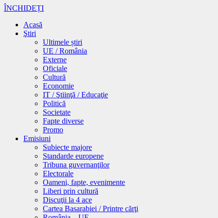
ÎNCHIDEȚI
Acasă
Ştiri
Ultimele știri
UE / România
Externe
Oficiale
Cultură
Economie
IT / Ştiinţă / Educaţie
Politică
Societate
Fapte diverse
Promo
Emisiuni
Subiecte majore
Standarde europene
Tribuna guvernanţilor
Electorale
Oameni, fapte, evenimente
Liberi prin cultură
Discuţii la 4 ace
Cartea Basarabiei / Printre cărţi
România – UE