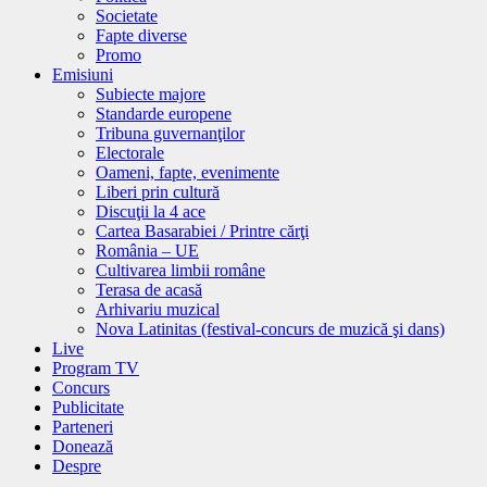
Societate
Fapte diverse
Promo
Emisiuni
Subiecte majore
Standarde europene
Tribuna guvernanţilor
Electorale
Oameni, fapte, evenimente
Liberi prin cultură
Discuţii la 4 ace
Cartea Basarabiei / Printre cărţi
România – UE
Cultivarea limbii române
Terasa de acasă
Arhivariu muzical
Nova Latinitas (festival-concurs de muzică şi dans)
Live
Program TV
Concurs
Publicitate
Parteneri
Donează
Despre