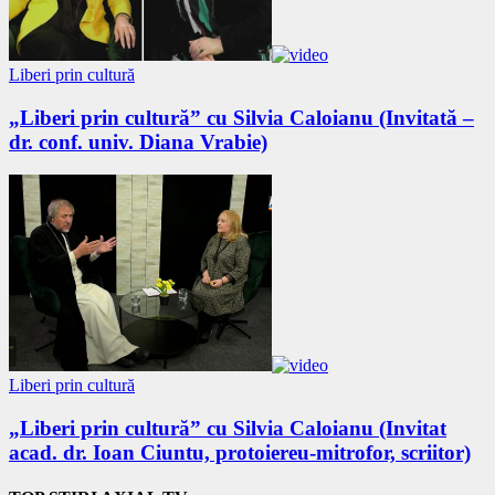
Liberi prin cultură
„Liberi prin cultură” cu Silvia Caloianu (Invitată –
dr. conf. univ. Diana Vrabie)
Liberi prin cultură
„Liberi prin cultură” cu Silvia Caloianu (Invitat
acad. dr. Ioan Ciuntu, protoiereu-mitrofor, scriitor)