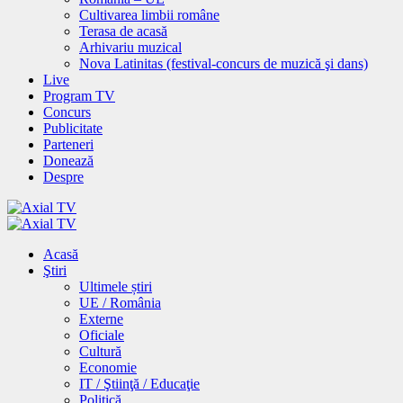
Cultivarea limbii române
Terasa de acasă
Arhivariu muzical
Nova Latinitas (festival-concurs de muzică şi dans)
Live
Program TV
Concurs
Publicitate
Parteneri
Donează
Despre
Acasă
Ştiri
Ultimele știri
UE / România
Externe
Oficiale
Cultură
Economie
IT / Ştiinţă / Educaţie
Politică