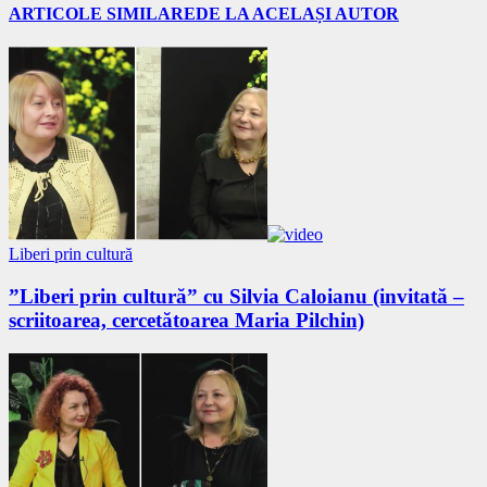
ARTICOLE SIMILARE
DE LA ACELAȘI AUTOR
Liberi prin cultură
”Liberi prin cultură” cu Silvia Caloianu (invitată –
scriitoarea, cercetătoarea Maria Pilchin)