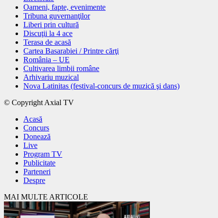
Oameni, fapte, evenimente
Tribuna guvernanţilor
Liberi prin cultură
Discuţii la 4 ace
Terasa de acasă
Cartea Basarabiei / Printre cărţi
România – UE
Cultivarea limbii române
Arhivariu muzical
Nova Latinitas (festival-concurs de muzică şi dans)
© Copyright Axial TV
Acasă
Concurs
Donează
Live
Program TV
Publicitate
Parteneri
Despre
MAI MULTE ARTICOLE