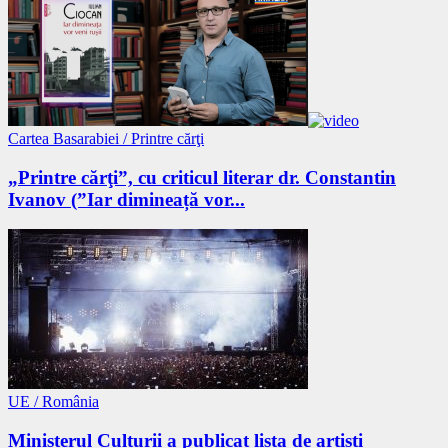
Cartea Basarabiei / Printre cărţi
„Printre cărţi”, cu criticul literar dr. Constantin
Ivanov (”Iar dimineață vor...
UE / România
Ministerul Culturii a publicat lista de artiști