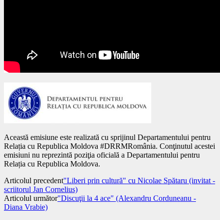
Această emisiune este realizată cu sprijinul Departamentului pentru
Relația cu Republica Moldova #DRRMRomânia. Conţinutul acestei
emisiuni nu reprezintă poziţia oficială a Departamentului pentru
Relația cu Republica Moldova.
Articolul precedent
"Liberi prin cultură" cu Nicolae Spătaru (invitat -
scriitorul Jan Cornelius)
Articolul următor
"Discuţii la 4 ace" (Alexandru Corduneanu -
Diana Vrabie)