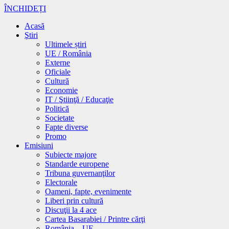
ÎNCHIDEȚI
Acasă
Ştiri
Ultimele știri
UE / România
Externe
Oficiale
Cultură
Economie
IT / Ştiinţă / Educaţie
Politică
Societate
Fapte diverse
Promo
Emisiuni
Subiecte majore
Standarde europene
Tribuna guvernanţilor
Electorale
Oameni, fapte, evenimente
Liberi prin cultură
Discuţii la 4 ace
Cartea Basarabiei / Printre cărţi
România – UE