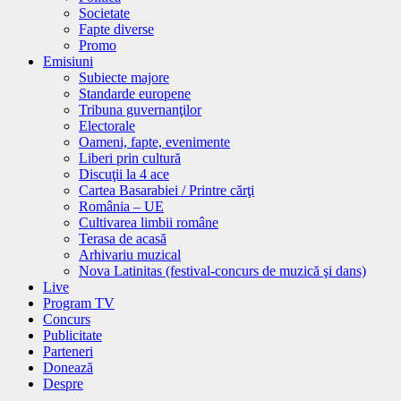
Societate
Fapte diverse
Promo
Emisiuni
Subiecte majore
Standarde europene
Tribuna guvernanţilor
Electorale
Oameni, fapte, evenimente
Liberi prin cultură
Discuţii la 4 ace
Cartea Basarabiei / Printre cărţi
România – UE
Cultivarea limbii române
Terasa de acasă
Arhivariu muzical
Nova Latinitas (festival-concurs de muzică şi dans)
Live
Program TV
Concurs
Publicitate
Parteneri
Donează
Despre