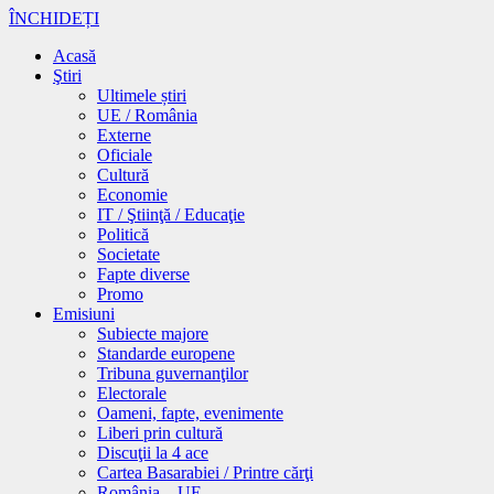
ÎNCHIDEȚI
Acasă
Ştiri
Ultimele știri
UE / România
Externe
Oficiale
Cultură
Economie
IT / Ştiinţă / Educaţie
Politică
Societate
Fapte diverse
Promo
Emisiuni
Subiecte majore
Standarde europene
Tribuna guvernanţilor
Electorale
Oameni, fapte, evenimente
Liberi prin cultură
Discuţii la 4 ace
Cartea Basarabiei / Printre cărţi
România – UE