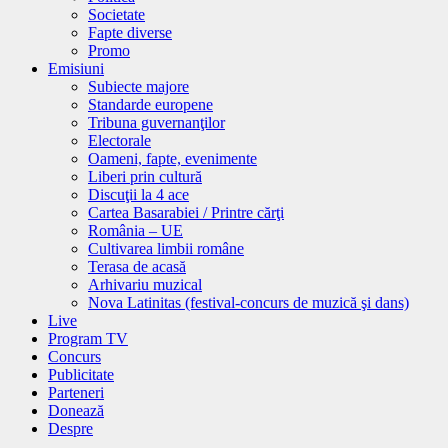
Societate
Fapte diverse
Promo
Emisiuni
Subiecte majore
Standarde europene
Tribuna guvernanţilor
Electorale
Oameni, fapte, evenimente
Liberi prin cultură
Discuţii la 4 ace
Cartea Basarabiei / Printre cărţi
România – UE
Cultivarea limbii române
Terasa de acasă
Arhivariu muzical
Nova Latinitas (festival-concurs de muzică şi dans)
Live
Program TV
Concurs
Publicitate
Parteneri
Donează
Despre