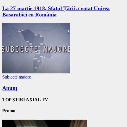
La 27 martie 1918, Sfatul Țării a votat Unirea
Basarabiei cu România
Subiecte majore
Anunț
TOP ŞTIRI AXIAL TV
Promo