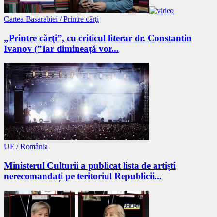
Cartea Basarabiei / Printre cărţi
„Printre cărţi”, cu criticul literar dr. Constantin
Ivanov (”Iar dimineață vor...
UE / România
Ministerul Culturii a publicat lista de artiști
nerecomandați pe teritoriul Republicii...