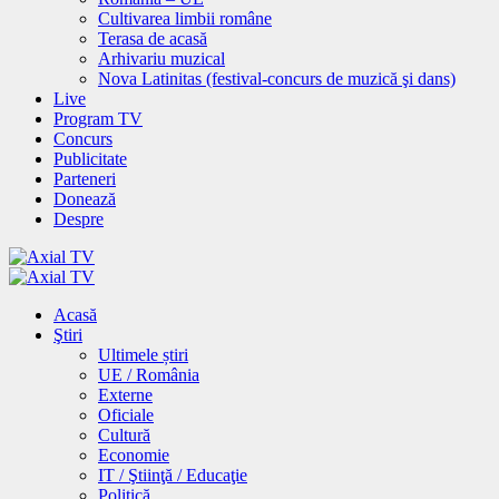
Cultivarea limbii române
Terasa de acasă
Arhivariu muzical
Nova Latinitas (festival-concurs de muzică şi dans)
Live
Program TV
Concurs
Publicitate
Parteneri
Donează
Despre
Acasă
Ştiri
Ultimele știri
UE / România
Externe
Oficiale
Cultură
Economie
IT / Ştiinţă / Educaţie
Politică