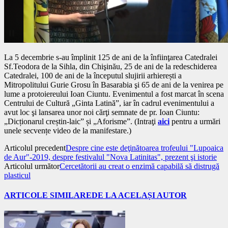
La 5 decembrie s-au împlinit 125 de ani de la înfiinţarea Catedralei
Sf.Teodora de la Sihla, din Chişinău, 25 de ani de la redeschiderea
Catedralei, 100 de ani de la începutul slujirii arhierești a
Mitropolitului Gurie Grosu în Basarabia şi 65 de ani de la venirea pe
lume a protoiereului Ioan Ciuntu. Evenimentul a fost marcat în scena
Centrului de Cultură „Ginta Latină”, iar în cadrul evenimentului a
avut loc şi lansarea unor noi cărţi semnate de pr. Ioan Ciuntu:
„Dicționarul creștin-laic” și „Aforisme”. (Intraţi
aici
pentru a urmări
unele secvențe video de la manifestare.)
Articolul precedent
Despre cine este deţinătoarea trofeului "Lupoaica
de Aur"-2019, despre festivalul "Nova Latinitas", prezent şi istorie
Articolul următor
Cercetătorii au creat o enzimă capabilă să distrugă
plasticul
ARTICOLE SIMILARE
DE LA ACELAȘI AUTOR