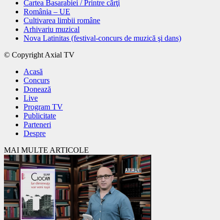
Cartea Basarabiei / Printre cărţi
România – UE
Cultivarea limbii române
Arhivariu muzical
Nova Latinitas (festival-concurs de muzică şi dans)
© Copyright Axial TV
Acasă
Concurs
Donează
Live
Program TV
Publicitate
Parteneri
Despre
MAI MULTE ARTICOLE